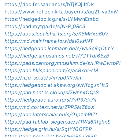
https://doc.fsr.saarland/s/bTjKQjJtDk
https://www.notizen.kita.bayern/s/aq21-va3mV
https://hedgedoc.jcg.re/s/LYMwnEmbd_
https://pad.mytga.de/s/
N-R_0RcS
https://docs.localcharts.org/s/KBMHxo6bV
https://md.mainframe.io/s/daI6vsiNT
https://hedgedoc.ichmann.de/s/wuSc9qCtmY
https://hedge.amosamos.net/s/72TTqf6BzB
https://pads.cantorgymnasium.de/s/HRwDwtpPi
https://doc.hkispace.com/s/acBxh1-sM
https://n.jo-so.de/s/mvpdRKvXn
https://hedgedoc.et.aksw.org/s/NfcgJnHtS
https://pad.nantes.cloud/s/7wnn4OQsS
https://hedgedoc.auro.re/s/7vP37dt7il
https://md.cortext.net/s/ZPP5MZ6oX
https://doc.interscalar.eu/s/O1pzm9IZt
https://pad.fablab-siegen.de/s/TWa6RfghnS
https://hedge.grin.hu/s/5qtYfGGFPP
https://doc.neutrinet.be/s/w0E5Jjql96