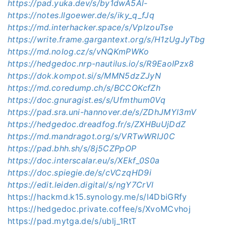
https://pad.yuka.dev/s/by1dwA5Al-
https://notes.llgoewer.de/s/iky_q_fJq
https://md.interhacker.space/s/VplzouTse
https://write.frame.gargantext.org/s/H1zUgJyTbg
https://md.nolog.cz/s/vNQKmPWKo
https://hedgedoc.nrp-nautilus.io/s/R9EaoIPzx8
https://dok.kompot.si/s/MMN5dzZJyN
https://md.coredump.ch/s/BCCOKcfZh
https://doc.gnuragist.es/s/Ufmthum0Vq
https://pad.sra.uni-hannover.de/s/ZDhJMYl3mV
https://hedgedoc.dreadfog.fr/s/ZXHBuUjDdZ
https://md.mandragot.org/s/VRTwWRIJ0C
https://pad.bhh.sh/s/8j5CZPpOP
https://doc.interscalar.eu/s/XEkf_0S0a
https://doc.spiegie.de/s/cVCzqHD9i
https://edit.leiden.digital/s/ngY7CrVl
https://hackmd.k15.synology.me/s/l4DbiGRfy
https://hedgedoc.private.coffee/s/XvoMCvhoj
https://pad.mytga.de/s/ublj_1RtT