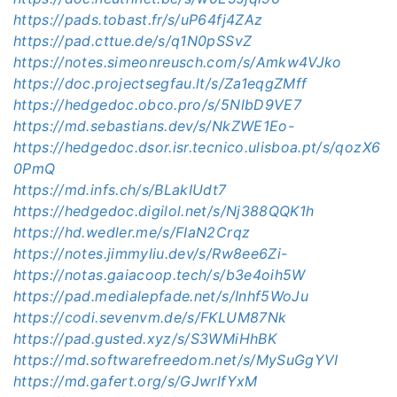
https://pads.tobast.fr/s/uP64fj4ZAz
https://pad.cttue.de/s/q1N0pSSvZ
https://notes.simeonreusch.com/s/Amkw4VJko
https://doc.projectsegfau.lt/s/Za1eqgZMff
https://hedgedoc.obco.pro/s/5NlbD9VE7
https://md.sebastians.dev/s/NkZWE1Eo-
https://hedgedoc.dsor.isr.tecnico.ulisboa.pt/s/qozX6
0PmQ
https://md.infs.ch/s/BLakIUdt7
https://hedgedoc.digilol.net/s/Nj388QQK1h
https://hd.wedler.me/s/FIaN2Crqz
https://notes.jimmyliu.dev/s/Rw8ee6Zi-
https://notas.gaiacoop.tech/s/b3e4oih5W
https://pad.medialepfade.net/s/Inhf5WoJu
https://codi.sevenvm.de/s/FKLUM87Nk
https://pad.gusted.xyz/s/S3WMiHhBK
https://md.softwarefreedom.net/s/MySuGgYVI
https://md.gafert.org/s/GJwrlfYxM