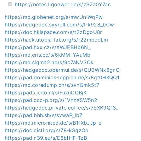
https://notes.llgoewer.de/s/zSZa0Y7ac
https://md.globenet.org/s/mwUnIWqPw
https://hedgedoc.syyrell.com/s/I-k928_bCw
https://doc.hkispace.com/s/t2zDgoU8r
https://hack.utopia-lab.org/s/r22mbcdLm
https://pad.hxx.cz/s/XWJEBHb6N_
https://md.eris.cc/s/6kMM_YAuMb
https://md.sigma2.no/s/9c7aNV3Ok
https://hedgedoc.obermui.de/s/QU0WNx8gnC
https://pad.dominick-leppich.de/s/8gt0HKQQ1
https://md.coredump.ch/s/svnGmk5t7
https://pads.jeito.nl/s/FuxijCQBjK
https://pad.ccc-p.org/s/1VhzXSW5n2
https://hedgedoc.private.coffee/s/7EXK9Q13_
https://pad.bhh.sh/s/svwaP_IbZ
https://md.micronited.de/s/B1fXbJJp-e
https://doc.cisti.org/s/78-kSgzOp
https://pad.n39.eu/s/E8bfHF-TzB