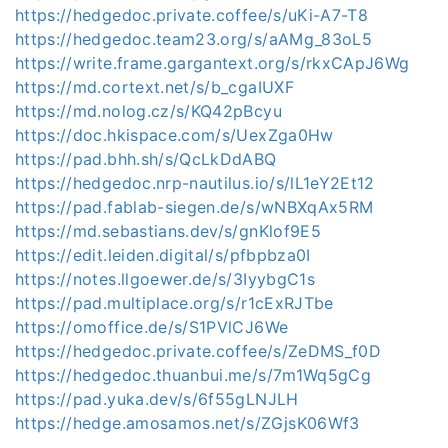
https://hedgedoc.private.coffee/s/uKi-A7-T8
https://hedgedoc.team23.org/s/aAMg_83oL5
https://write.frame.gargantext.org/s/rkxCApJ6Wg
https://md.cortext.net/s/b_cgaIUXF
https://md.nolog.cz/s/KQ42pBcyu
https://doc.hkispace.com/s/UexZga0Hw
https://pad.bhh.sh/s/QcLkDdABQ
https://hedgedoc.nrp-nautilus.io/s/lL1eY2Et12
https://pad.fablab-siegen.de/s/wNBXqAx5RM
https://md.sebastians.dev/s/gnKlof9E5
https://edit.leiden.digital/s/pfbpbza0I
https://notes.llgoewer.de/s/3IyybgC1s
https://pad.multiplace.org/s/r1cExRJTbe
https://omoffice.de/s/S1PVlCJ6We
https://hedgedoc.private.coffee/s/ZeDMS_f0D
https://hedgedoc.thuanbui.me/s/7m1Wq5gCg
https://pad.yuka.dev/s/6f55gLNJLH
https://hedge.amosamos.net/s/ZGjsK06Wf3