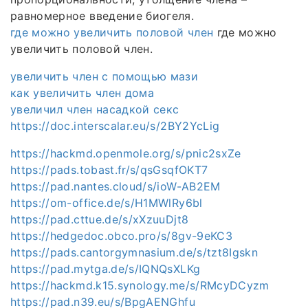
равномерное введение биогеля.
где можно увеличить половой член
где можно
увеличить половой член.
увеличить член с помощью мази
как увеличить член дома
увеличил член насадкой секс
https://doc.interscalar.eu/s/2BY2YcLig
https://hackmd.openmole.org/s/pnic2sxZe
https://pads.tobast.fr/s/qsGsqfOKT7
https://pad.nantes.cloud/s/ioW-AB2EM
https://om-office.de/s/H1MWlRy6bl
https://pad.cttue.de/s/xXzuuDjt8
https://hedgedoc.obco.pro/s/8gv-9eKC3
https://pads.cantorgymnasium.de/s/tzt8Igskn
https://pad.mytga.de/s/IQNQsXLKg
https://hackmd.k15.synology.me/s/RMcyDCyzm
https://pad.n39.eu/s/BpgAENGhfu