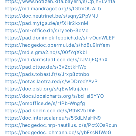
https://www.notizen.kita.bayern/s/CpjhELVn1a
https://md.mandragot.org/s/IGtmOUALbl
https://doc.neutrinet.be/s/sqny2PpVNJ
https://pad.mytga.de/s/fXHr2kxnM
https://om-office.de/s/ryeeb-3eMe
https://pad.dominick-leppich.de/s/rvOunWLEF
https://hedgedoc.obermui.de/s/hd8u9lnYem
https://md.sigma2.no/s/00fYqXkbl
https://md.darmstadt.ccc.de/s/zJVJjFQ3nX
https://pad.cttue.de/s/3vZctkHWp
https://pads.tobast.fr/s/Jrxp8ztnbo
https://notas.laotra.red/s/wDDreeYAvP
https://doc.cisti.org/s/qEwMtnjJcn
https://docs.localcharts.org/s/bd_sI5YYO
https://omoffice.de/s/r1Pb-Wngfg
https://pad.koeln.ccc.de/s/RthK2bDhF
https://doc.interscalar.eu/s/5SdLMaHN9
https://hedgedoc.nrp-nautilus.io/s/PctXOsRcun
https://hedgedoc.ichmann.de/s/ybFssNfWeG