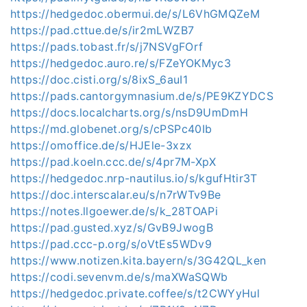
https://hedgedoc.obermui.de/s/L6VhGMQZeM
https://pad.cttue.de/s/ir2mLWZB7
https://pads.tobast.fr/s/j7NSVgFOrf
https://hedgedoc.auro.re/s/FZeYOKMyc3
https://doc.cisti.org/s/8ixS_6auI1
https://pads.cantorgymnasium.de/s/PE9KZYDCS
https://docs.localcharts.org/s/nsD9UmDmH
https://md.globenet.org/s/cPSPc40Ib
https://omoffice.de/s/HJEle-3xzx
https://pad.koeln.ccc.de/s/4pr7M-XpX
https://hedgedoc.nrp-nautilus.io/s/kgufHtir3T
https://doc.interscalar.eu/s/n7rWTv9Be
https://notes.llgoewer.de/s/k_28TOAPi
https://pad.gusted.xyz/s/GvB9JwogB
https://pad.ccc-p.org/s/oVtEs5WDv9
https://www.notizen.kita.bayern/s/3G42QL_ken
https://codi.sevenvm.de/s/maXWaSQWb
https://hedgedoc.private.coffee/s/t2CWYyHul