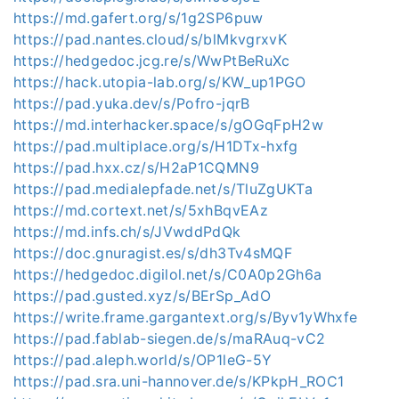
https://md.gafert.org/s/1g2SP6puw
https://pad.nantes.cloud/s/blMkvgrxvK
https://hedgedoc.jcg.re/s/WwPtBeRuXc
https://hack.utopia-lab.org/s/KW_up1PGO
https://pad.yuka.dev/s/Pofro-jqrB
https://md.interhacker.space/s/gOGqFpH2w
https://pad.multiplace.org/s/H1DTx-hxfg
https://pad.hxx.cz/s/H2aP1CQMN9
https://pad.medialepfade.net/s/TluZgUKTa
https://md.cortext.net/s/5xhBqvEAz
https://md.infs.ch/s/JVwddPdQk
https://doc.gnuragist.es/s/dh3Tv4sMQF
https://hedgedoc.digilol.net/s/C0A0p2Gh6a
https://pad.gusted.xyz/s/BErSp_AdO
https://write.frame.gargantext.org/s/Byv1yWhxfe
https://pad.fablab-siegen.de/s/maRAuq-vC2
https://pad.aleph.world/s/OP1leG-5Y
https://pad.sra.uni-hannover.de/s/KPkpH_ROC1