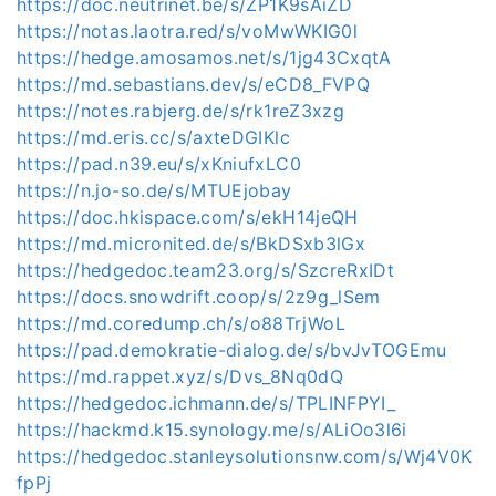
https://doc.neutrinet.be/s/ZP1K9sAiZD
https://notas.laotra.red/s/voMwWKIG0l
https://hedge.amosamos.net/s/1jg43CxqtA
https://md.sebastians.dev/s/eCD8_FVPQ
https://notes.rabjerg.de/s/rk1reZ3xzg
https://md.eris.cc/s/axteDGIKlc
https://pad.n39.eu/s/xKniufxLC0
https://n.jo-so.de/s/MTUEjobay
https://doc.hkispace.com/s/ekH14jeQH
https://md.micronited.de/s/BkDSxb3lGx
https://hedgedoc.team23.org/s/SzcreRxIDt
https://docs.snowdrift.coop/s/2z9g_lSem
https://md.coredump.ch/s/o88TrjWoL
https://pad.demokratie-dialog.de/s/bvJvTOGEmu
https://md.rappet.xyz/s/Dvs_8Nq0dQ
https://hedgedoc.ichmann.de/s/TPLINFPYI_
https://hackmd.k15.synology.me/s/ALiOo3l6i
https://hedgedoc.stanleysolutionsnw.com/s/Wj4V0K
fpPj