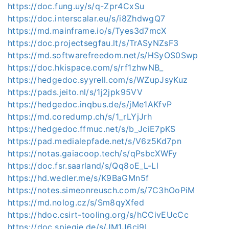
https://doc.fung.uy/s/q-Zpr4CxSu
https://doc.interscalar.eu/s/i8ZhdwgQ7
https://md.mainframe.io/s/Tyes3d7mcX
https://doc.projectsegfau.lt/s/TrASyNZsF3
https://md.softwarefreedom.net/s/HSyOS0Swp
https://doc.hkispace.com/s/rf1zhwNB_
https://hedgedoc.syyrell.com/s/WZupJsyKuz
https://pads.jeito.nl/s/1j2jpk95VV
https://hedgedoc.inqbus.de/s/jMe1AKfvP
https://md.coredump.ch/s/1_rLYjJrh
https://hedgedoc.ffmuc.net/s/b_JciE7pKS
https://pad.medialepfade.net/s/V6z5Kd7pn
https://notas.gaiacoop.tech/s/qPsbcXWFy
https://doc.fsr.saarland/s/Qq8oE_L-Ll
https://hd.wedler.me/s/K9BaGMn5f
https://notes.simeonreusch.com/s/7C3hOoPiM
https://md.nolog.cz/s/Sm8qyXfed
https://hdoc.csirt-tooling.org/s/hCCivEUcCc
https://doc.spiegie.de/s/JM1J6cj9L