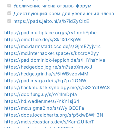
Увеличение члена отзывы форум
Действующий крем для увеличения члена
https://pads.jeito.nl/s/b7idZyCIzE
https://pad.multiplace.org/s/ry1mdbFpbe
https://omoffice.de/s/SkrXdZKpWl
https://md.darmstadt.ccc.de/s/GjmE7yjv14
https://md.interhacker.space/s/kzcrcA2yy
https://pad.dominick-leppich.de/s/IHYhaYiva
https://hedgedoc.jcg.re/s/n7saoXmwxJ
https://hedge.grin.hu/s/5iWBvzovMM
https://pad.mytga.de/s/hqZpx2ONW
https://hackmd.k15.synology.me/s/5S2YdfWAS
https://doc.fung.uy/s/oY1lmDpIa
https://hd.wedler.me/s/-YkY1sj64
https://md.sigma2.no/s/sWyiQEOFa
https://docs.localcharts.org/s/p5dwBWH3N
https://md.sebastians.dev/s/Kam2UiKnT