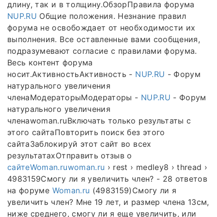
длину, так и в толщину.ОбзорПравила форума
NUP.RU
Общие положения. Незнание правил
форума не освобождает от необходимости их
выполнения. Все оставленные вами сообщения,
подразумевают согласие с правилами форума.
Весь контент форума
носит.АктивностьАктивность -
NUP.RU
- Форум
натурального увеличения
членаМодераторыМодераторы -
NUP.RU
- Форум
натурального увеличения
членаwoman.ruВключать только результаты с
этого сайтаПовторить поиск без этого
сайтаЗаблокируй этот сайт во всех
результатахОтправить отзыв о
сайтеWoman.ruwoman.ru
› rest › medley8 › thread ›
4983159Смогу ли я увеличить член? - 28 ответов
на форуме
Woman.ru
(4983159)Смогу ли я
увеличить член? Мне 19 лет, и размер члена 13см,
ниже среднего, смогу ли я еще увеличить, или