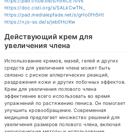
https://pad.cttue.de/s/n56CE7oVk
https://doc.cisti.org/s/SALkCwTN_
https://pad.medialepfade.net/s/gHo0fh5Ht
https://n.jo-so.de/s/jeb0HciKw
Действующий крем для
увеличения члена
Использование кремов, мазей, гелей и других
средств для увеличения члена может быть
связано с риском аллергических реакций,
раздражения кожи и других побочных эффектов.
Крем для увеличения полового члена
эффективнее всего использовать во время
упражнений по растяжению пениса. Он помогает
улучшить кровообращение. Современная
медицина предлагает множество решений для
увеличения размеров полового члена, включая
хирургические методы и использование