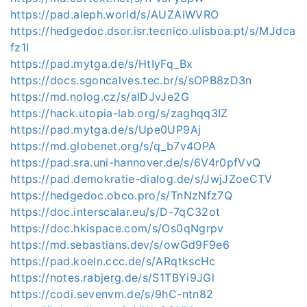
https://pad.aleph.world/s/AUZAIWVRO
https://hedgedoc.dsor.isr.tecnico.ulisboa.pt/s/MJdca
fz1I
https://pad.mytga.de/s/HtIyFq_Bx
https://docs.sgoncalves.tec.br/s/sOPB8zD3n
https://md.nolog.cz/s/aIDJvJe2G
https://hack.utopia-lab.org/s/zaghqq3IZ
https://pad.mytga.de/s/Upe0UP9Aj
https://md.globenet.org/s/q_b7v4OPA
https://pad.sra.uni-hannover.de/s/6V4r0pfVvQ
https://pad.demokratie-dialog.de/s/JwjJZoeCTV
https://hedgedoc.obco.pro/s/TnNzNfz7Q
https://doc.interscalar.eu/s/D-7qC32ot
https://doc.hkispace.com/s/Os0qNgrpv
https://md.sebastians.dev/s/owGd9F9e6
https://pad.koeln.ccc.de/s/ARqtkscHc
https://notes.rabjerg.de/s/S1TBYi9JGl
https://codi.sevenvm.de/s/9hC-ntn82