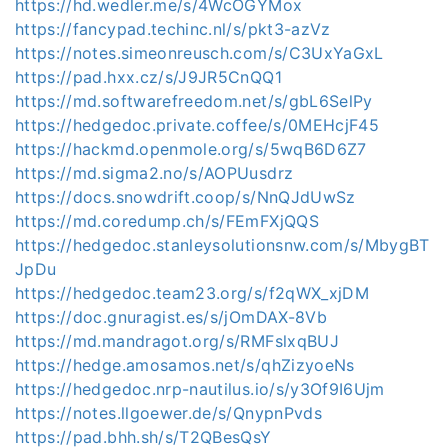
https://hd.wedler.me/s/4WcOGYMox
https://fancypad.techinc.nl/s/pkt3-azVz
https://notes.simeonreusch.com/s/C3UxYaGxL
https://pad.hxx.cz/s/J9JR5CnQQ1
https://md.softwarefreedom.net/s/gbL6SelPy
https://hedgedoc.private.coffee/s/0MEHcjF45
https://hackmd.openmole.org/s/5wqB6D6Z7
https://md.sigma2.no/s/AOPUusdrz
https://docs.snowdrift.coop/s/NnQJdUwSz
https://md.coredump.ch/s/FEmFXjQQS
https://hedgedoc.stanleysolutionsnw.com/s/MbygBT
JpDu
https://hedgedoc.team23.org/s/f2qWX_xjDM
https://doc.gnuragist.es/s/jOmDAX-8Vb
https://md.mandragot.org/s/RMFslxqBUJ
https://hedge.amosamos.net/s/qhZizyoeNs
https://hedgedoc.nrp-nautilus.io/s/y3Of9I6Ujm
https://notes.llgoewer.de/s/QnypnPvds
https://pad.bhh.sh/s/T2QBesQsY