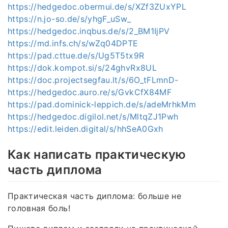
https://hedgedoc.obermui.de/s/XZf3ZUxYPL
https://n.jo-so.de/s/yhgF_uSw_
https://hedgedoc.inqbus.de/s/2_BM1IjPV
https://md.infs.ch/s/wZq04DPTE
https://pad.cttue.de/s/Ug5T5tx9R
https://dok.kompot.si/s/24ghvRx8UL
https://doc.projectsegfau.lt/s/6O_tFLmnD-
https://hedgedoc.auro.re/s/GvkCfX84MF
https://pad.dominick-leppich.de/s/adeMrhkMm
https://hedgedoc.digilol.net/s/MltqZJ1Pwh
https://edit.leiden.digital/s/hhSeA0Gxh
Как написать практическую
часть диплома
Практическая часть диплома: больше не
головная боль!