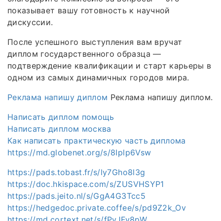
показывает вашу готовность к научной
дискуссии.
После успешного выступления вам вручат
диплом государственного образца —
подтверждение квалификации и старт карьеры в
одном из самых динамичных городов мира.
Реклама напишу диплом
Реклама напишу диплом.
Написать диплом помощь
Написать диплом москва
Как написать практическую часть диплома
https://md.globenet.org/s/8Iplp6Vsw
https://pads.tobast.fr/s/ly7Gho8l3g
https://doc.hkispace.com/s/ZUSVHSYP1
https://pads.jeito.nl/s/GgA4G3Tcc5
https://hedgedoc.private.coffee/s/pd9Z2k_Ov
https://md.cortext.net/s/fPvJFy8pW