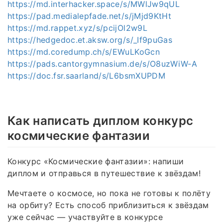
https://md.interhacker.space/s/MWlJw9qUL
https://pad.medialepfade.net/s/jMjd9KtHt
https://md.rappet.xyz/s/pcijOl2w9L
https://hedgedoc.et.aksw.org/s/_If9puGas
https://md.coredump.ch/s/EWuLKoGcn
https://pads.cantorgymnasium.de/s/O8uzWiW-A
https://doc.fsr.saarland/s/L6bsmXUPDM
Как написать диплом конкурс
космические фантазии
Конкурс «Космические фантазии»: напиши
диплом и отправься в путешествие к звёздам!
Мечтаете о космосе, но пока не готовы к полёту
на орбиту? Есть способ приблизиться к звёздам
уже сейчас — участвуйте в конкурсе