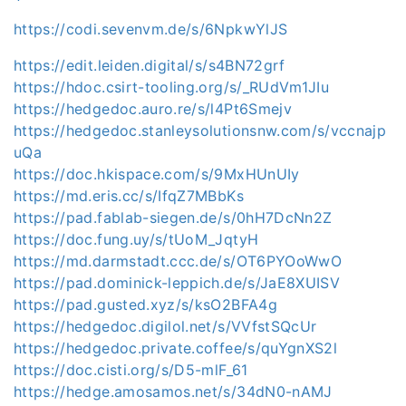
https://codi.sevenvm.de/s/6NpkwYlJS
https://edit.leiden.digital/s/s4BN72grf
https://hdoc.csirt-tooling.org/s/_RUdVm1JIu
https://hedgedoc.auro.re/s/l4Pt6Smejv
https://hedgedoc.stanleysolutionsnw.com/s/vccnajp
uQa
https://doc.hkispace.com/s/9MxHUnUIy
https://md.eris.cc/s/IfqZ7MBbKs
https://pad.fablab-siegen.de/s/0hH7DcNn2Z
https://doc.fung.uy/s/tUoM_JqtyH
https://md.darmstadt.ccc.de/s/OT6PYOoWwO
https://pad.dominick-leppich.de/s/JaE8XUISV
https://pad.gusted.xyz/s/ksO2BFA4g
https://hedgedoc.digilol.net/s/VVfstSQcUr
https://hedgedoc.private.coffee/s/quYgnXS2l
https://doc.cisti.org/s/D5-mlF_61
https://hedge.amosamos.net/s/34dN0-nAMJ