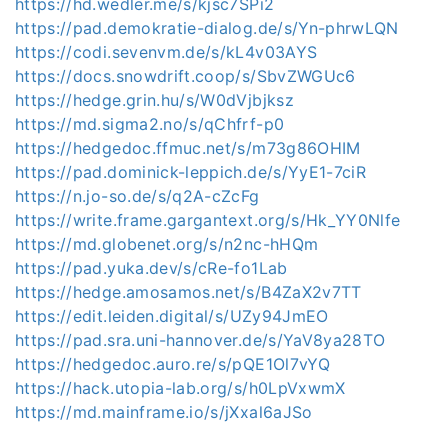
https://hd.wedler.me/s/kjsc7SPi2
https://pad.demokratie-dialog.de/s/Yn-phrwLQN
https://codi.sevenvm.de/s/kL4v03AYS
https://docs.snowdrift.coop/s/SbvZWGUc6
https://hedge.grin.hu/s/W0dVjbjksz
https://md.sigma2.no/s/qChfrf-p0
https://hedgedoc.ffmuc.net/s/m73g86OHIM
https://pad.dominick-leppich.de/s/YyE1-7ciR
https://n.jo-so.de/s/q2A-cZcFg
https://write.frame.gargantext.org/s/Hk_YY0Nlfe
https://md.globenet.org/s/n2nc-hHQm
https://pad.yuka.dev/s/cRe-fo1Lab
https://hedge.amosamos.net/s/B4ZaX2v7TT
https://edit.leiden.digital/s/UZy94JmEO
https://pad.sra.uni-hannover.de/s/YaV8ya28TO
https://hedgedoc.auro.re/s/pQE1Ol7vYQ
https://hack.utopia-lab.org/s/h0LpVxwmX
https://md.mainframe.io/s/jXxal6aJSo