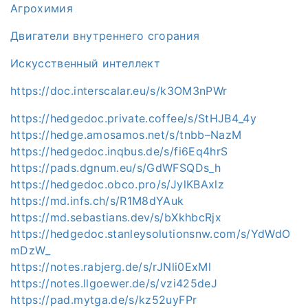
Агрохимия
Двигатели внутреннего сгорания
Искусственный интеллект
https://doc.interscalar.eu/s/k3OM3nPWr
https://hedgedoc.private.coffee/s/StHJB4_4y
https://hedge.amosamos.net/s/tnbb–NazM
https://hedgedoc.inqbus.de/s/fi6Eq4hrS
https://pads.dgnum.eu/s/GdWFSQDs_h
https://hedgedoc.obco.pro/s/JylKBAxlz
https://md.infs.ch/s/R1M8dYAuk
https://md.sebastians.dev/s/bXkhbcRjx
https://hedgedoc.stanleysolutionsnw.com/s/YdWdO
mDzW_
https://notes.rabjerg.de/s/rJNli0ExMl
https://notes.llgoewer.de/s/vzi425deJ
https://pad.mytga.de/s/kz52uyFPr