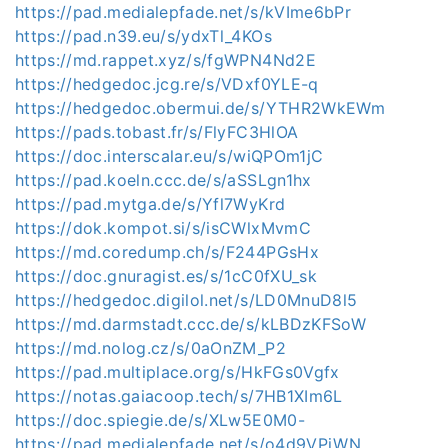
https://pad.medialepfade.net/s/kVIme6bPr
https://pad.n39.eu/s/ydxTl_4KOs
https://md.rappet.xyz/s/fgWPN4Nd2E
https://hedgedoc.jcg.re/s/VDxf0YLE-q
https://hedgedoc.obermui.de/s/YTHR2WkEWm
https://pads.tobast.fr/s/FlyFC3HlOA
https://doc.interscalar.eu/s/wiQPOm1jC
https://pad.koeln.ccc.de/s/aSSLgn1hx
https://pad.mytga.de/s/Yfl7WyKrd
https://dok.kompot.si/s/isCWlxMvmC
https://md.coredump.ch/s/F244PGsHx
https://doc.gnuragist.es/s/1cC0fXU_sk
https://hedgedoc.digilol.net/s/LD0MnuD8l5
https://md.darmstadt.ccc.de/s/kLBDzKFSoW
https://md.nolog.cz/s/0aOnZM_P2
https://pad.multiplace.org/s/HkFGs0Vgfx
https://notas.gaiacoop.tech/s/7HB1XIm6L
https://doc.spiegie.de/s/XLw5E0M0-
https://pad.medialepfade.net/s/o4d9VPjWN