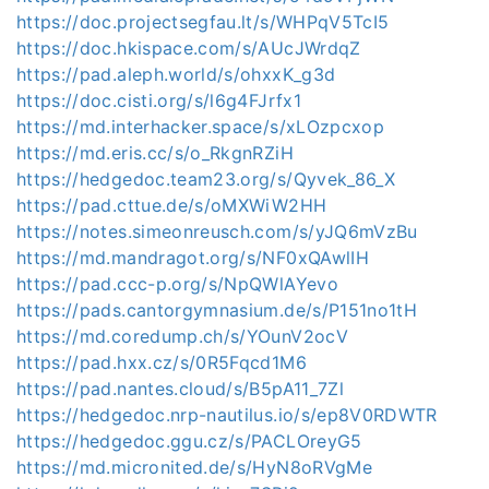
https://doc.projectsegfau.lt/s/WHPqV5TcI5
https://doc.hkispace.com/s/AUcJWrdqZ
https://pad.aleph.world/s/ohxxK_g3d
https://doc.cisti.org/s/l6g4FJrfx1
https://md.interhacker.space/s/xLOzpcxop
https://md.eris.cc/s/o_RkgnRZiH
https://hedgedoc.team23.org/s/Qyvek_86_X
https://pad.cttue.de/s/oMXWiW2HH
https://notes.simeonreusch.com/s/yJQ6mVzBu
https://md.mandragot.org/s/NF0xQAwlIH
https://pad.ccc-p.org/s/NpQWlAYevo
https://pads.cantorgymnasium.de/s/P151no1tH
https://md.coredump.ch/s/YOunV2ocV
https://pad.hxx.cz/s/0R5Fqcd1M6
https://pad.nantes.cloud/s/B5pA11_7Zl
https://hedgedoc.nrp-nautilus.io/s/ep8V0RDWTR
https://hedgedoc.ggu.cz/s/PACLOreyG5
https://md.micronited.de/s/HyN8oRVgMe