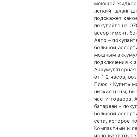
моющей жидкости
лёгкий, шланг д
подскажет како
покупайте на OZ
ассортимент, бо
Авто – покупайт
большой ассортим
мощным аккумул
подключения к э
Аккумуляторная 
от 1-2 часов, в
Плюс - Купить м
низкие цены, бы
части товаров, 
батареей – поку
большой ассорти
сети, которое п
Компактный и ле
использовать её