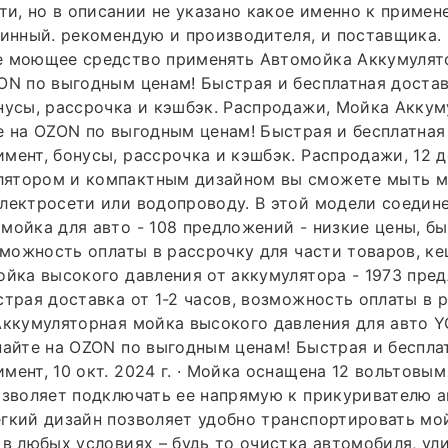
, но в описании не указано какое именно к примен
линный. рекомендую и производителя, и поставщика.
е моющее средство применять Автомойка Аккумулят
ON по выгодным ценам! Быстрая и бесплатная доста
нусы, рассрочка и кэшбэк. Распродажи, Мойка Аккум
е на OZON по выгодным ценам! Быстрая и бесплатная
ент, бонусы, рассрочка и кэшбэк. Распродажи, 12 дек
ятором и компактным дизайном вы сможете мыть м
лектросети или водопроводу. В этой модели соедин
мойка для авто - 108 предложений - низкие цены, б
озможность оплаты в рассрочку для части товаров, к
ойка высокого давления от аккумулятора - 1973 пре
страя доставка от 1-2 часов, возможность оплаты в 
Аккумуляторная мойка высокого давления для авто YO
пайте на OZON по выгодным ценам! Быстрая и беспла
мент, 10 окт. 2024 г. · Мойка оснащена 12 вольтовы
озволяет подключать ее напрямую к прикуривателю 
гкий дизайн позволяет удобно транспортировать мо
 в любых условиях – будь то очистка автомобиля, ул