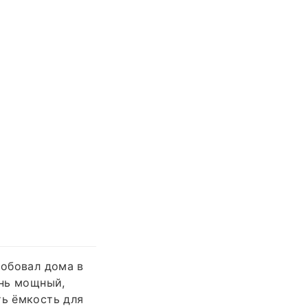
робовал дома в
ень мощный,
ть ёмкость для