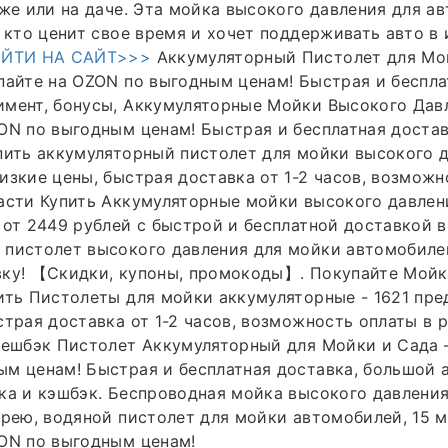
аже или на даче. Эта мойка высокого давления для а
, кто ценит свое время и хочет поддерживать авто в
ЕЙТИ НА САЙТ>>>
Аккумуляторный Пистолет для Мо
пайте на OZON по выгодным ценам! Быстрая и беспла
имент, бонусы, Аккумуляторные Мойки Высокого Дав
ON по выгодным ценам! Быстрая и бесплатная доста
пить аккумуляторный пистолет для мойки высокого д
изкие цены, быстрая доставка от 1-2 часов, возможн
асти Купить Аккумуляторные мойки высокого давлен
 от 2449 рублей с быстрой и бесплатной доставкой 
 пистолет высокого давления для мойки автомобиле
вку! 【Скидки, купоны, промокоды】. Покупайте Мойк
ить Пистолеты для мойки аккумуляторные - 1621 пре
страя доставка от 1-2 часов, возможность оплаты в 
кешбэк Пистолет Аккумуляторный для Мойки и Сада –
м ценам! Быстрая и бесплатная доставка, большой 
ка и кэшбэк. Беспроводная мойка высокого давления
арею, водяной пистолет для мойки автомобилей, 15 м
ON по выгодным ценам!