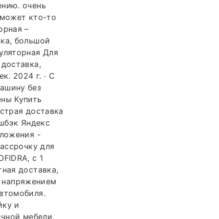
ению. очень
 может кто-то
орная –
вка, большой
уляторная Для
 доставка,
. 2024 г. · С
ашину без
ены Купить
ыстрая доставка
ешбэк Яндекс
дложения -
рассрочку для
FIDRA, с 1
тная доставка,
м напряжением
автомобиля.
йку и
ичной мебели,