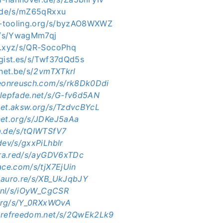
e.de/s/mZ65qRxxu
rt-tooling.org/s/byzAO8WXWZ
de/s/YwagMm7qj
t.xyz/s/QR-SocoPhq
agist.es/s/Twf37dQd5s
net.be/s/
2vmTXTkrl
meonreusch.com/s/rk8Dk0Ddi
alepfade.net/s/G-fv6d5AN
.et.aksw.org/s/TzdvcBYcL
net.org/s/JDKeJ5aAa
a.de/s/tQIWTSfV7
dev/s/gxxPiLhblr
otra.red/s/ayGDV6xTDc
ace.com/s/tjX7EjUin
.auro.re/s/XB_UkJqbJY
o.nl/s/iOyW_CgCSR
i.org/s/Y_0RXxWOvA
warefreedom.net/s/2QwEk2Lk9