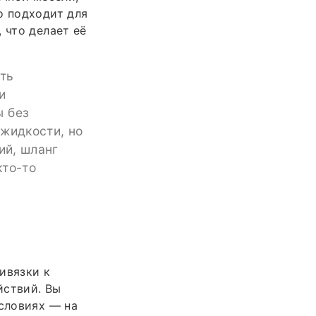
о подходит для
 что делает её
сть
и
ы без
 жидкости, но
ий, шланг
кто-то
ивязки к
йствий. Вы
условиях — на