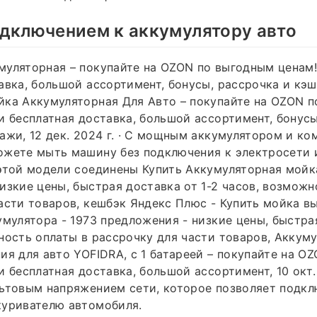
дключением к аккумулятору авто
уляторная – покупайте на OZON по выгодным ценам!
авка, большой ассортимент, бонусы, рассрочка и кэш
йка Аккумуляторная Для Авто – покупайте на OZON 
и бесплатная доставка, большой ассортимент, бонусы
ажи, 12 дек. 2024 г. · С мощным аккумулятором и к
ожете мыть машину без подключения к электросети 
этой модели соединены Купить Аккумуляторная мойка
изкие цены, быстрая доставка от 1-2 часов, возможн
асти товаров, кешбэк Яндекс Плюс - Купить мойка в
умулятора - 1973 предложения - низкие цены, быстрая
ность оплаты в рассрочку для части товаров, Аккум
ия для авто YOFIDRA, с 1 батареей – покупайте на O
и бесплатная доставка, большой ассортимент, 10 окт. 
ьтовым напряжением сети, которое позволяет подкл
куривателю автомобиля.