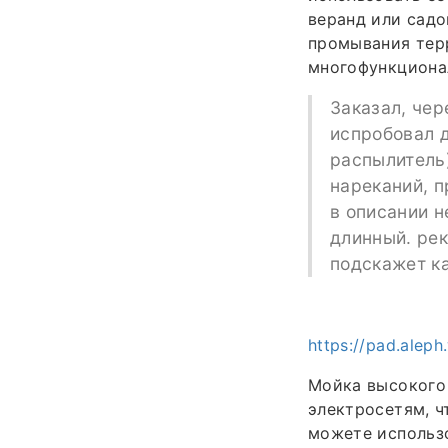
веранд или садо
промывания терр
многофункциона
Заказал, чер
испробовал д
распылитель
нареканий, п
в описании н
длинный. рек
подскажет к
https://pad.alep
Мойка высокого 
электросетям, ч
можете использо