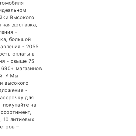
втомобиля
 идеальном
йки Высокого
тная доставка,
ления –
вка, большой
авления - 2055
ость оплаты в
ия - свыше 75
в 690+ магазинов
й. ⚡ Мы
и высокого
дложение -
рассрочку для
 покупайте на
ассортимент,
, 10 литиевых
етров –