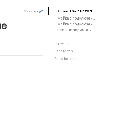
Lithium 10n пистолет мойка давление аккумулятор
30 views
Мойка с подключением к аккумулятору авто
ие
Мойка с подключением к аккумулятору авто
Сколько заряжать аккумулятор мойки высокого давления
Expand all
Back to top
Go to bottom