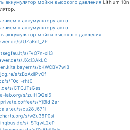
ть аккумулятор мойки высокого давления
Lithium 10
лятор.
чением к аккумулятору авто
чением к аккумулятору авто
ть аккумулятор мойки высокого давления
oewer.de/s/UZaKn1_2P
ctsegfau.lt/s/FvQ7n-xIi3
oewer.de/s/JXci3AkLC
zen.kita.bayern/s/bKWCBV7wI8
.jcg.re/s/zBzAdIPvOf
cz/s/F0c_-rht0
a.de/s/CTCJTsGes
ia-lab.org/s/zuIHQQei5
private.coffee/s/YjBldIZar
scalar.eu/s/cu28J671i
lcharts.org/s/wZu36P0si
.inqbus.de/s/-STqwL2eP
ni-hannover.de/s/Za5biIFyIv