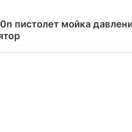
10n пистолет мойка давлен
ятор