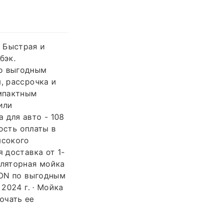
 Быстрая и
бэк.
по выгодным
, рассрочка и
омпактным
или
 для авто - 108
ость оплаты в
ысокого
 доставка от 1-
уляторная мойка
ZON по выгодным
2024 г. · Мойка
ючать ее