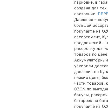
парковке, в гар
создана для тех
состоянии.
ПЕР
Давления – поку
большой ассорт
покупайте на OZ
ассортимент, Ку
предложений - н
рассрочку для ч
товаров по цене
Аккумуляторный
ускорили доста
давления по Куп
низкие цены, бы
части товаров, 
OZON по выгодны
бонусы, рассроч
батареек на бат
покупайте на OZ